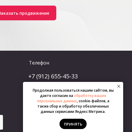
Заказать продвижение
Телефон
+7 (912) 655-45-33
Продолжая пользоваться нашим сайтом, вы
г. Новосибирск, Крылова 26
даете согласие на
обработку ваших
E-mail: info@optipromo.ru
персональных данных
, cookie-файлов, а
также сбор и обработку обезличенных
Пн-Пт: 09:00-18:00
данных сервисами Яндекс Метрика.
Отвечаем за 1 минуту
Список городов
ПРИНЯТЬ